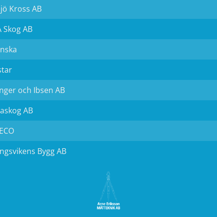
jö Kross AB
 Skog AB
anska
star
nger och Ibsen AB
askog AB
ECO
ngsvikens Bygg AB