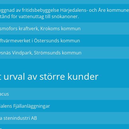
ggnad av fritidsbebyggelse Härjedalens- och Åre kommune
lstånd för vattenuttag till snökanoner.
smofors kraftverk, Krokoms kommun
ftvärmeverket i Östersunds kommun
vsnäs Vindpark, Strömsunds kommun
t urval av större kunder
acus
alens Fjällanläggningar
a stenindustri AB