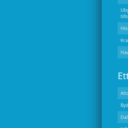
Uby
til
His
Kra
Ha
Et
Att
Byd
Dal