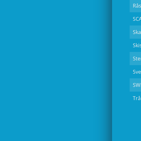
Rås
SCA
Sk
Ski
Ste
Sve
SW
Trå