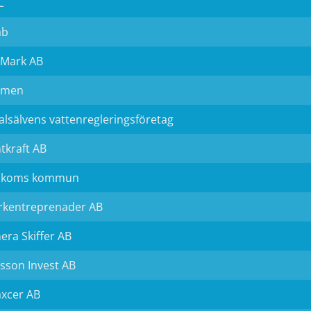
C
ab
 Mark AB
lmen
alsälvens vattenregleringsföretag
tkraft AB
okoms kommun
rkentreprenader AB
era Skiffer AB
sson Invest AB
xcer AB