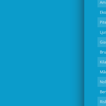
Am
Eko
Pit
Lju
Gia
Bru
Kil
Må
Nol
Ben
Ris