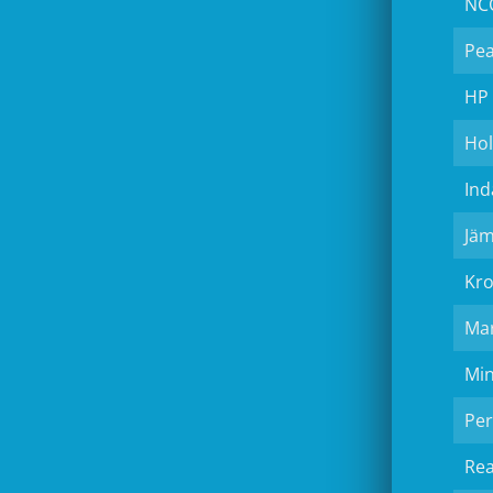
NC
Pe
HP
Ho
Ind
Jäm
Kr
Ma
Min
Per
Rea