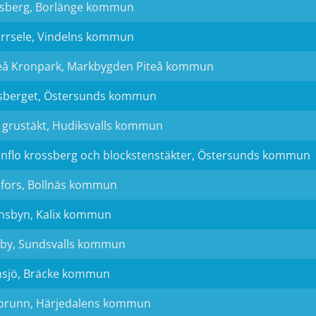
sberg, Borlänge kommun
rrsele, Vindelns kommun
eå Kronpark, Markbygden Piteå kommun
sberget, Östersunds kommun
 grustäkt, Hudiksvalls kommun
nflo krossberg och blockstenstäkter, Östersunds kommun
afors, Bollnäs kommun
nsbyn, Kalix kommun
by, Sundsvalls kommun
sjö, Bräcke kommun
brunn, Härjedalens kommun