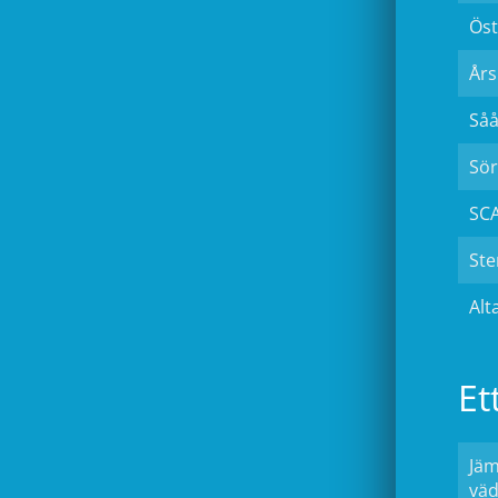
Ös
År
Så
Sör
SCA
Ste
Alt
Et
Jäm
väd