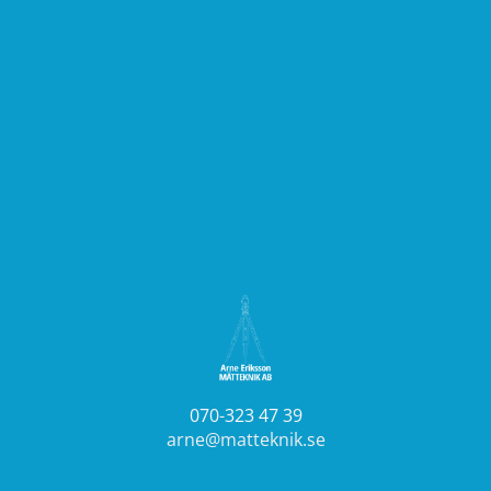
070
-
323 47 39
arne@matteknik.se